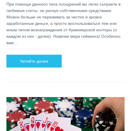
При помощи данного типа поощрений вы легко сыграете в
любимые слоты, не рискуя собственными средствами.
Можно больше не переживать за честно и кровно
заработанные деньги, а просто воспользоваться тем или
иным типом вознаграждения от букмекерской конторы (о
каждом из них - далее). Новички мира гейминга! Особенно
вам...
Читайте далее